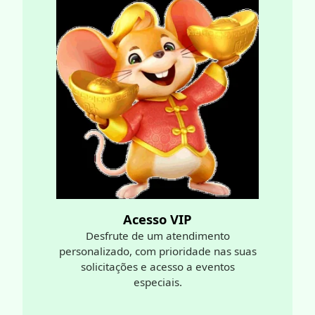
Acesso VIP
Desfrute de um atendimento
personalizado, com prioridade nas suas
solicitações e acesso a eventos
especiais.