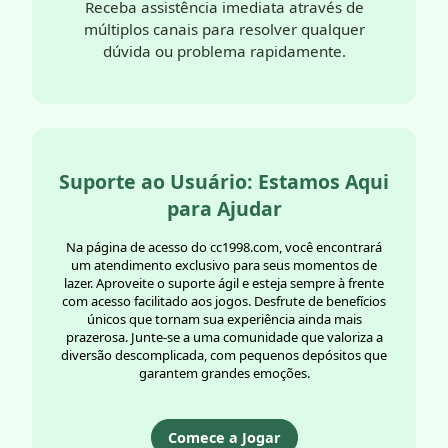
Receba assistência imediata através de
múltiplos canais para resolver qualquer
dúvida ou problema rapidamente.
Suporte ao Usuário: Estamos Aqui
para Ajudar
Na página de acesso do cc1998.com, você encontrará
um atendimento exclusivo para seus momentos de
lazer. Aproveite o suporte ágil e esteja sempre à frente
com acesso facilitado aos jogos. Desfrute de benefícios
únicos que tornam sua experiência ainda mais
prazerosa. Junte-se a uma comunidade que valoriza a
diversão descomplicada, com pequenos depósitos que
garantem grandes emoções.
Comece a Jogar