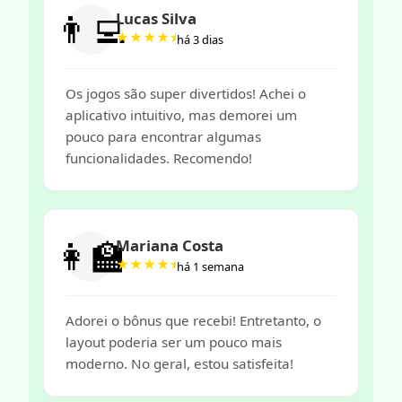
👨‍💻
Lucas Silva
★★★★⯨
há 3 dias
Os jogos são super divertidos! Achei o
aplicativo intuitivo, mas demorei um
pouco para encontrar algumas
funcionalidades. Recomendo!
👩‍🏫
Mariana Costa
★★★★⯨
há 1 semana
Adorei o bônus que recebi! Entretanto, o
layout poderia ser um pouco mais
moderno. No geral, estou satisfeita!