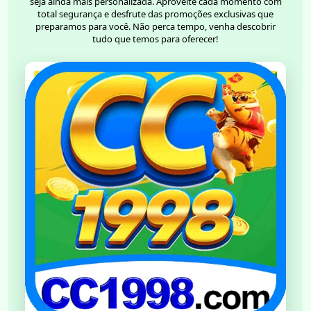
seja ainda mais personalizada. Aproveite cada momento com
total segurança e desfrute das promoções exclusivas que
preparamos para você. Não perca tempo, venha descobrir
tudo que temos para oferecer!